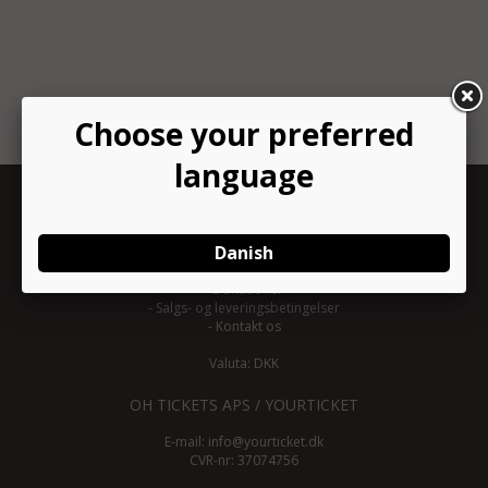
INFORMATION
-
Om YourTicket
-
Bliv arrangør
-
Arrangør login
-
Donationer
-
Salgs- og leveringsbetingelser
-
Kontakt os
Valuta: DKK
OH TICKETS APS / YOURTICKET
E-mail:
info@yourticket.dk
CVR-nr: 37074756