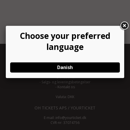
INFORMATION
-
Om YourTicket
-
Bliv arrangør
-
Arrangør login
-
Donationer
-
Salgs- og leveringsbetingelser
-
Kontakt os
Valuta: DKK
OH TICKETS APS / YOURTICKET
E-mail:
info@yourticket.dk
CVR-nr: 37074756