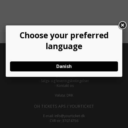
INFORMATION
-
Om YourTicket
-
Bliv arrangør
-
Arrangør login
-
Donationer
-
Salgs- og leveringsbetingelser
-
Kontakt os
Valuta: DKK
OH TICKETS APS / YOURTICKET
E-mail:
info@yourticket.dk
CVR-nr: 37074756