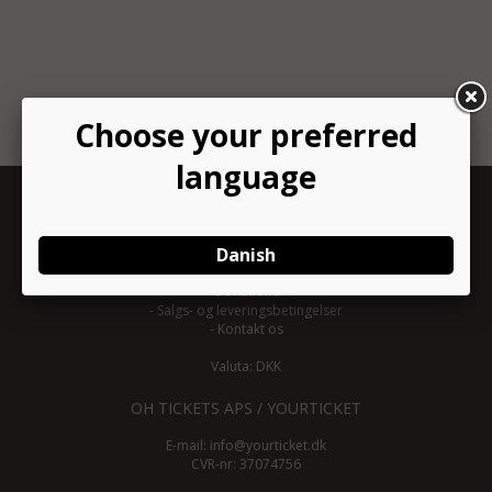
INFORMATION
-
Om YourTicket
-
Bliv arrangør
-
Arrangør login
-
Donationer
-
Salgs- og leveringsbetingelser
-
Kontakt os
Valuta: DKK
OH TICKETS APS / YOURTICKET
E-mail:
info@yourticket.dk
CVR-nr: 37074756