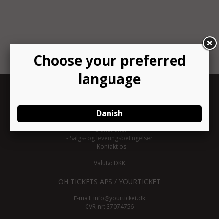
INFORMATION
-
Om YourTicket
-
Bliv arrangør
-
Arrangør login
-
Donationer
-
Salgs- og leveringsbetingelser
-
Kontakt os
Valuta: DKK
OH TICKETS APS / YOURTICKET
E-mail:
info@yourticket.dk
CVR-nr: 37074756