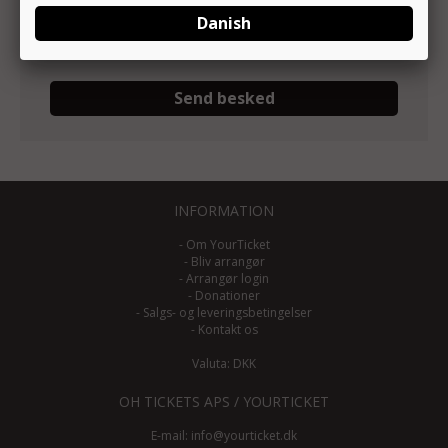
INFORMATION
-
Om YourTicket
-
Bliv arrangør
-
Arrangør login
-
Donationer
-
Salgs- og leveringsbetingelser
-
Kontakt os
Valuta: DKK
OH TICKETS APS / YOURTICKET
E-mail:
info@yourticket.dk